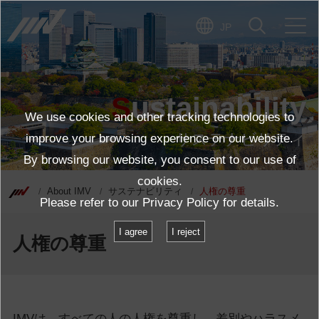
JP
Sustainability
We use cookies and other tracking technologies to
サステナビリティ
improve your browsing experience on our website.
By browsing our website, you consent to our use of
cookies.
About IMV
サステナビリティ
人権の尊重
Please refer to our
Privacy Policy
for details.
I agree
I reject
人権の尊重
IMVは、すべての人の人権を尊重し、差別やハラスメ