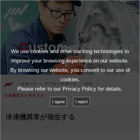
JP
Customer Support
We use cookies and other tracking technologies to
アフターサポート
improve your browsing experience on our website.
By browsing our website, you consent to our use of
cookies.
サポート
アフターサポート
FAQ
Please refer to our
Privacy Policy
for details.
冷凍機異常が発生する
I agree
I reject
冷凍機異常が発生する