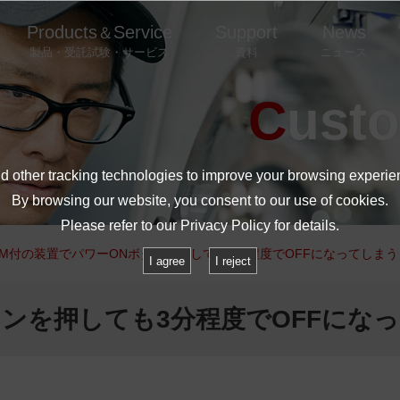
Products
Service
Support
News
＆
製品・受託試験・サービス
資料
ニュース
Cust
 other tracking technologies to improve your browsing experie
By browsing our website, you consent to our use of cookies.
Please refer to our
Privacy Policy
for details.
SM付の装置でパワーONボタンを押しても3分程度でOFFになってしまう
I agree
I reject
タンを押しても3分程度でOFFにな