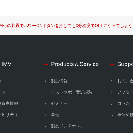
SM付の装置でパワーONボタンを押しても3分程度でOFFになってしまう
 IMV
Products＆Service
Suppo
報
製品情報
お問い
ート
テストラボ（受託試験）
アフタ
投資家情報
セミナー
コラム
ナビリティ
事例
単位変
製品メンテナンス