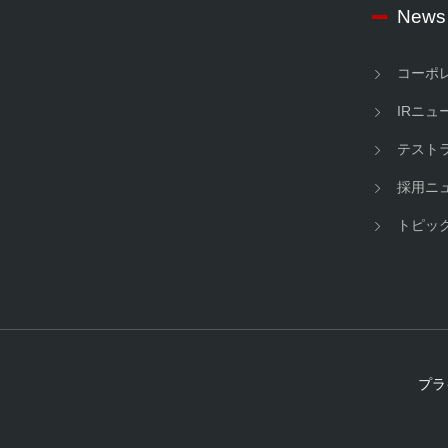
News
コーポ
IRニュ
テスト
採用ニ
トピッ
プラ