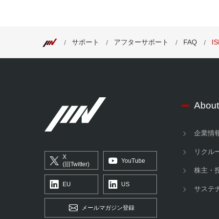
サポート
アフターサポート
FAQ
I
About
企業情
リクル
X
YouTube
(旧Twitter)
株主・
EU
US
サステ
メールマガジン登録