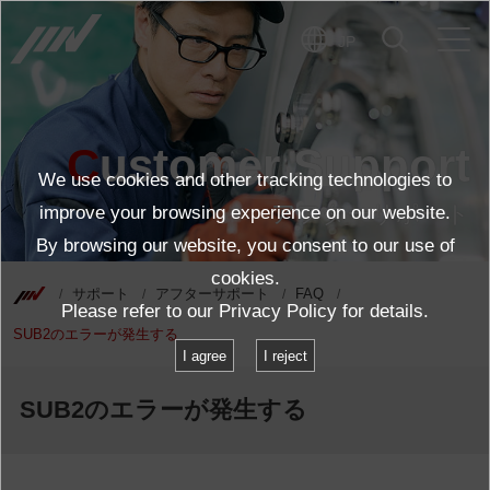
JP
Customer Support
We use cookies and other tracking technologies to
アフターサポート
improve your browsing experience on our website.
By browsing our website, you consent to our use of
cookies.
サポート
アフターサポート
FAQ
Please refer to our
Privacy Policy
for details.
SUB2のエラーが発生する
I agree
I reject
SUB2のエラーが発生する