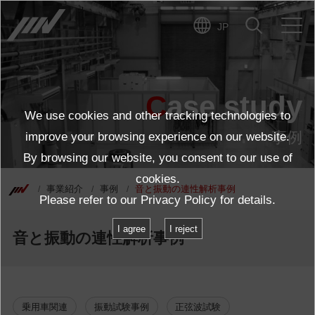
JP
Case study
We use cookies and other tracking technologies to
事例
improve your browsing experience on our website.
By browsing our website, you consent to our use of
cookies.
事業紹介
事例
音と振動の連性解析事例
Please refer to our
Privacy Policy
for details.
I agree
I reject
音と振動の連性解析事例
乗用車関連
振動試験事例
正弦波試験