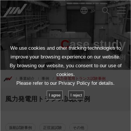
JP
Case study
We use cookies and other tracking technologies to
事例
improve your browsing experience on our website.
By browsing our website, you consent to our use of
cookies.
事業紹介
事例
風力発電用トランス試験事例
Please refer to our
Privacy Policy
for details.
I agree
I reject
風力発電用トランス試験事例
振動試験事例
正弦波試験
その他