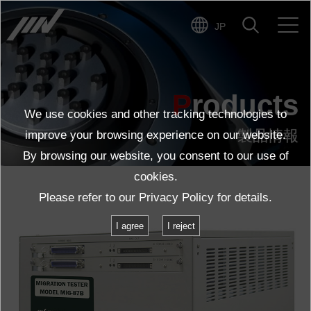
JP
Products
We use cookies and other tracking technologies to
FAQ
製品情報
improve your browsing experience on our website.
By browsing our website, you consent to our use of
cookies.
Please refer to our
Privacy Policy
for details.
I agree
I reject