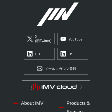
X
YouTube
(旧Twitter)
EU
US
メールマガジン登録
About IMV
Products＆
Service