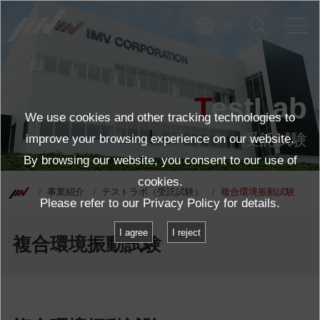
JP
TestLab
We use cookies and other tracking technologies to
受託試験
improve your browsing experience on our website.
By browsing our website, you consent to our use of
cookies.
事業紹介
テストラボ（受託試験）
複合環境振動試験
Please refer to our
Privacy Policy
for details.
I agree
I reject
複合環境振動試験