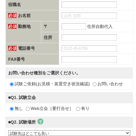
役職名
必須
お名前
必須
勤務地
〒
住所自動代入
住所
必須
電話番号
FAX番号
お問い合わせ種別をご選択ください。
試験ご依頼(お見積・装置空き状況確認)
お問い合わせ
■Q1. 試験立会
無し
Web立会［要打合せ］
有り
■Q2. 試験場所
？