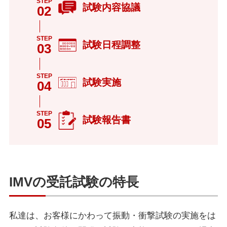
STEP
試験内容協議
02
STEP
試験日程調整
03
STEP
試験実施
04
STEP
試験報告書
05
IMVの受託試験の特長
私達は、お客様にかわって振動・衝撃試験の実施をは