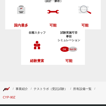
（設計・解析）
可能
可能
国内最多
在籍スタッフ
試験実施可否
事前
シミュレーション
経験豊富
可能
事業紹介
テストラボ（受託試験）
所有設備一覧
CYP-90Z