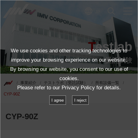
JP
Testlab
We use cookies and other tracking technologies to
受託試験
improve your browsing experience on our website.
By browsing our website, you consent to our use of
cookies.
事業紹介
テストラボ（受託試験）
所有設備一覧
Please refer to our
Privacy Policy
for details.
CYP-90Z
I agree
I reject
CYP-90Z