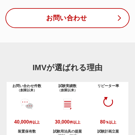
お問い合わせ
IMVが選ばれる理由
お問い合わせ件数
試験実績数
リピーター率
（創業以来）
（創業以来）
40,000
30,000
80
件以上
件以上
％以上
装置保有数
試験用治具の提案
試験計画立案