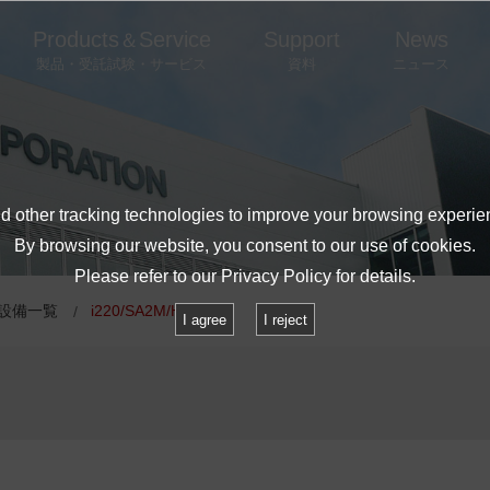
Products
Service
Support
News
＆
製品・受託試験・サービス
資料
ニュース
 other tracking technologies to improve your browsing experie
By browsing our website, you consent to our use of cookies.
Please refer to our
Privacy Policy
for details.
設備一覧
i220/SA2M/H6
I agree
I reject