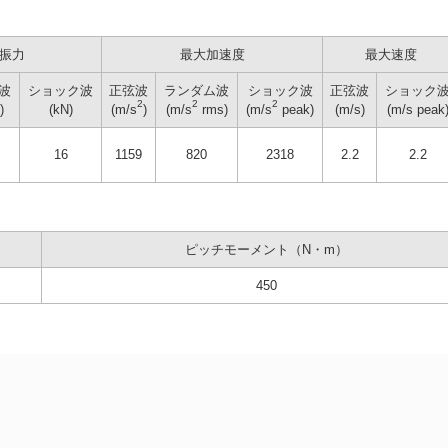
振力
最大加速度
最大速度
波
ショック波
正弦波
ランダム波
ショック波
正弦波
ショック
2
2
2
)
(kN)
(m/s
)
(m/s
rms)
(m/s
peak)
(m/s)
(m/s peak
16
1159
820
2318
2.2
2.2
ピッチモーメント（N・m）
450