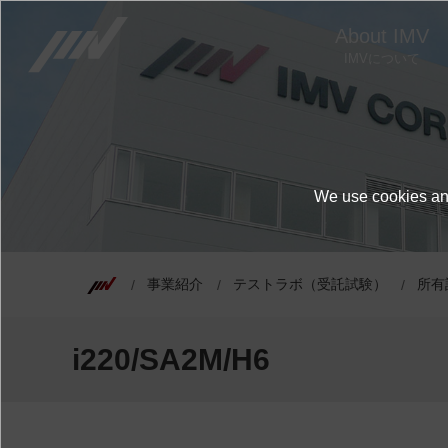
About IMV
IMVについて
We use cookies and
事業紹介
テストラボ（受託試験）
所有
i220/SA2M/H6