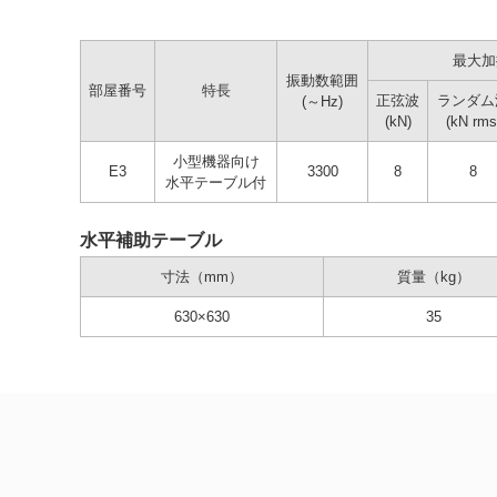
最大加
振動数範囲
部屋番号
特長
正弦波
ランダム
(～Hz)
(kN)
(kN rms
小型機器向け
E3
3300
8
8
水平テーブル付
水平補助テーブル
寸法（mm）
質量（kg）
630×630
35