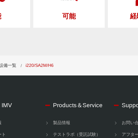
可能
経
能
設備一覧
i220/SA2M/H6
 IMV
Products＆Service
Suppo
報
製品情報
お問い
ート
テストラボ（受託試験）
アフタ