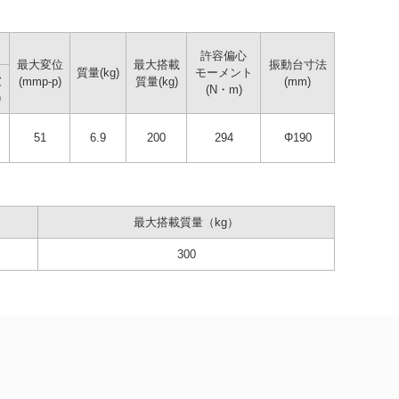
許容偏心
最大変位
最大搭載
振動台寸法
質量(kg)
モーメント
波
(mmp-p)
質量(kg)
(mm)
(N・m)
)
51
6.9
200
294
Φ190
最大搭載質量（kg）
300