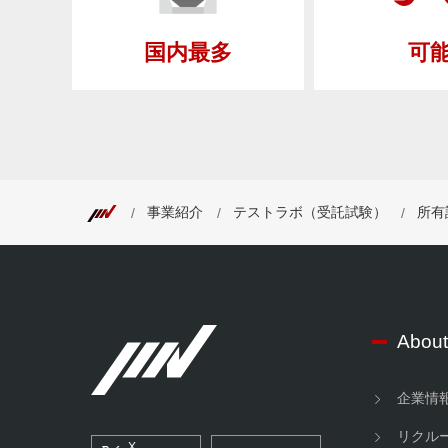
国内最多
可
事業紹介
テストラボ（受託試験）
所有
About
企業情
リクル
X