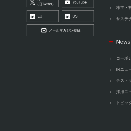
YouTube
(旧Twitter)
株主・
EU
US
サステ
メールマガジン登録
News
コーポ
IRニュ
テスト
採用ニ
トピッ