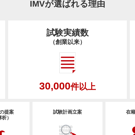
IMVが選ばれる理由
試験実績数
（創業以来）
30,000
件以上
の提案
試験計画立案
在
解析）