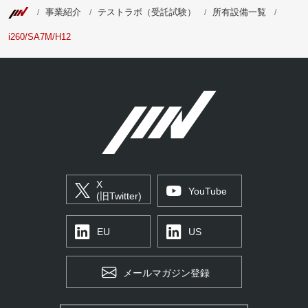
事業紹介
テストラボ（受託試験）
所有設備一覧
i260/SA7M/H12
X
YouTube
(旧Twitter)
EU
US
メールマガジン登録