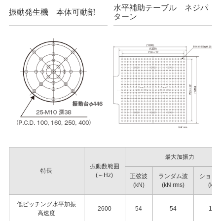
水平補助テーブル ネジパ
振動発生機 本体可動部
ターン
最大加振力
振動数範囲
特長
(～Hz)
正弦波
ランダム波
ショッ
(kN)
(kN rms)
(kN)
低ピッチング水平加振
2600
54
54
108
高速度