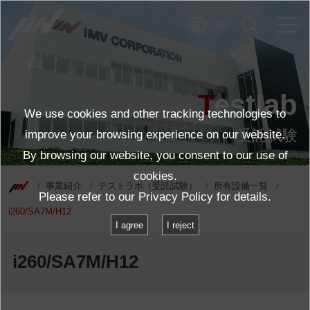
JP
Testlab
We use cookies and other tracking technologies to
受託試験
improve your browsing experience on our website.
By browsing our website, you consent to our use of
cookies.
事業紹介
テストラボ（受託試験）
所有設備一覧
Please refer to our
Privacy Policy
for details.
i260/SA7M/H12
I agree
I reject
i260/SA7M/H12