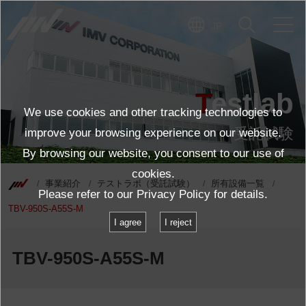
JP
Testlab
We use cookies and other tracking technologies to
受託試験
improve your browsing experience on our website.
By browsing our website, you consent to our use of
cookies.
事業紹介
テストラボ（受託試験）
所有設備一覧
Please refer to our
Privacy Policy
for details.
TBV-950S-A55S-M
I agree
I reject
TBV-950S-A55S-M