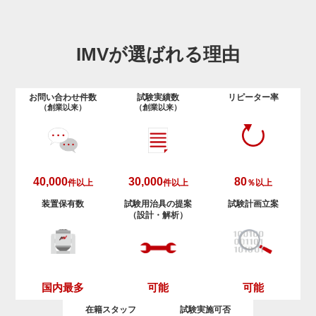
IMVが選ばれる理由
お問い合わせ件数
試験実績数
リピーター率
（創業以来）
（創業以来）
40,000
30,000
80
件以上
件以上
％以上
装置保有数
試験用治具の提案
試験計画立案
（設計・解析）
可能
可能
国内最多
在籍スタッフ
試験実施可否