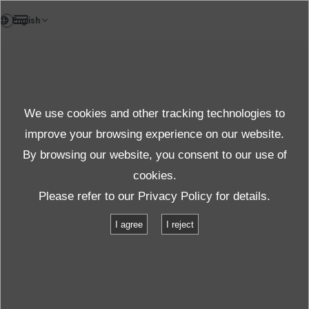
VI
Sản phẩm
We use cookies and other tracking technologies to
Chi tiết
improve your browsing experience on our website.
By browsing our website, you consent to our use of
cookies.
Sản phẩm & Dịch vụ
Thông tin sản phẩm
Please refer to our
Privacy Policy
for details.
Bộ điều khiển rung
［K2/K2+］ Quick Guide
I agree
I reject
[K2/K2+] Hướng dẫn nhanh