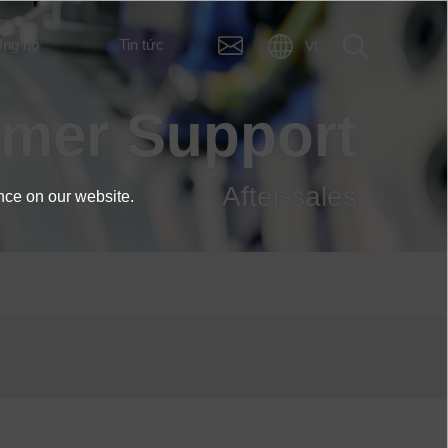
ng hộ
Tin tức
VI
omer Support
After-sales
nce on our website.