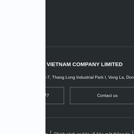
oanh nghiệp
IMV TECHNO VIETNAM COMPANY LIMITED
ent Factory No.2, Plot P-7, Thang Long Industrial Park I, Vong La, Do
TEL: +84 24 3956 0777
Contact us