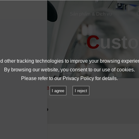
Giới thiệu về IMV
Sản phẩm & Dịch vụ
Ủ
Cust
 other tracking technologies to improve your browsing experie
By browsing our website, you consent to our use of cookies.
Please refer to our
Privacy Policy
for details.
ó bán nắp đậy pin và USB không?
I agree
I reject
 USB không?