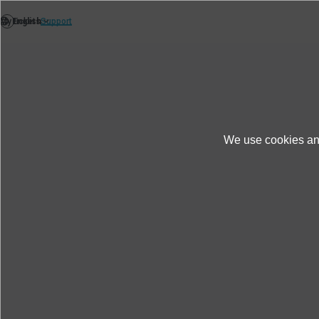
We use cookies and
Ủng hộ
Hỗ trợ hậu mãi
FAQ
Bạn c
Bạn có bán nắp đậy pin và