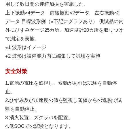
用して数日間の連続加振を実施した。
上下振動×4データ 前後振動×2データ 左右振動×2
データ 目標波形例（※下記にグラフあり） 供試品の内
外にひずみゲージ25カ所、加速度計20カ所を取りつけ
て測定を実施。
※1 波形はイメージ
※2 波形は設備能力内に編集して試験を実施
安全対策
1.電池の電圧を監視し、変動があれば試験を自動停
止。
2.ひずみ及び加速度の値を監視し閾値からの逸脱で試
験を自動停止。
3.消火装置、スクラバを配置。
4.低SOCでの試験となります。