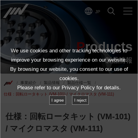
JP
製品詳細ページに戻る
Products
We use cookies and other tracking technologies to
製品情報
improve your browsing experience on our website.
By browsing our website, you consent to our use of
cookies.
事業紹介
製品情報
製品仕様一覧
Please refer to our
Privacy Policy
for details.
仕様：回転ロータキット (VM-101) / マイクロマスタ (VM-111)
I agree
I reject
仕様：回転ロータキット (VM-101)
/ マイクロマスタ (VM-111)