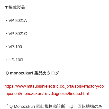
▼掲載製品
・VP-8021A
・VP-8021C
・VP-100
・HS-100I
iQ monozukuri 製品カタログ
https://www.mitsubishielectric.co.jp/fa/sols/efactory/co
mponent/monozukuri/rmvdiagnosis/lineup.html
「iQ Monozukuri 回転機振動診断」は、回転機構のあ