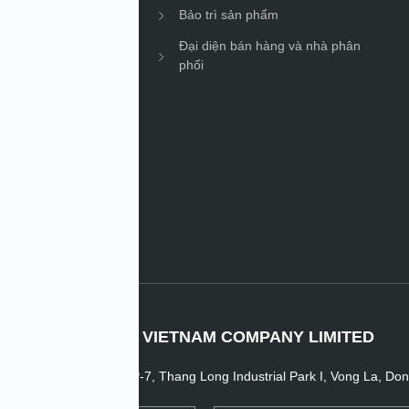
Bảo trì sản phẩm
Đại diện bán hàng và nhà phân
phối
oanh nghiệp
IMV TECHNO VIETNAM COMPANY LIMITED
ent Factory No.2, Plot P-7, Thang Long Industrial Park I, Vong La, Do