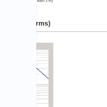
ƠNG PHÁP 214A Điều kiện 1-H)
SD (29,28 g rms)