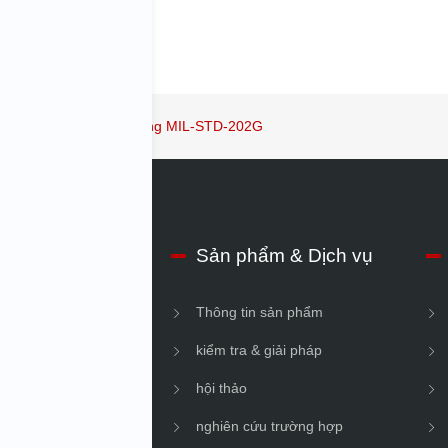
hiệm
Kiểm tra độ rung MIL-STD-202G
hiệu về IMV
Sản phẩm & Dịch vụ
n doanh nghiệp
Thông tin sản phẩm
vững
kiểm tra & giải pháp
hội thảo
nghiên cứu trường hợp