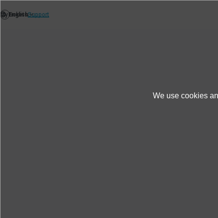
We use cookies and
Sản phẩm & Dịch vụ
Xem minh họa thử ng
Kiểm tra độ rung MIL-STD-