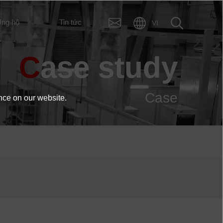
ng hộ
Tin tức
VI
Case study
Case
nce on our website.