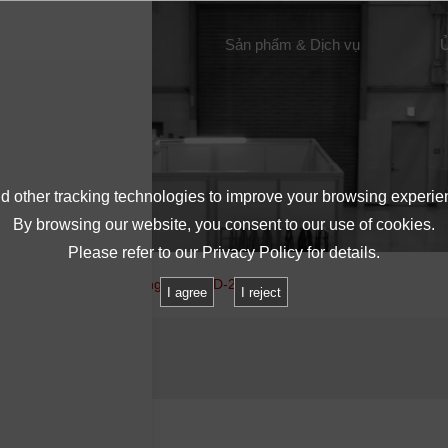
Giới thiệu về IMV
Sản phẩm & Dịch vụ
Ủ
 other tracking technologies to improve your browsing experie
By browsing our website, you consent to our use of cookies.
Please refer to our
Privacy Policy
for details.
hiệm
Kiểm tra độ rung MIL-STD-202G
I agree
I reject
202G