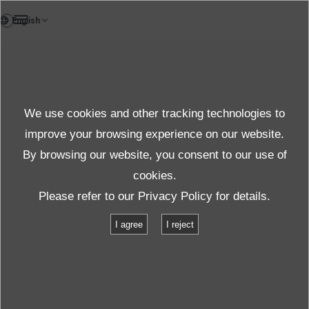
VI
TestLab
We use cookies and other tracking technologies to
Test & Solutions
improve your browsing experience on our website.
By browsing our website, you consent to our use of
cookies.
Sản phẩm & Dịch vụ
Thử nghiệm & giải pháp
Please refer to our
Privacy Policy
for details.
Kiểm tra trình độ kết nối
I agree
I reject
Kiểm tra trình độ kết nối