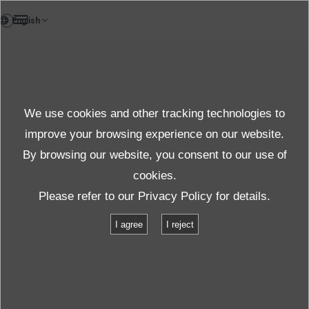
VI
News
We use cookies and other tracking technologies to
tin tức doanh nghiệp
improve your browsing experience on our website.
By browsing our website, you consent to our use of
cookies.
Tin tức cập nhật
Tin tức Doanh nghiệp
Please refer to our
Privacy Policy
for details.
Chúng tôi sẽ trưng bày tại Japan Drone 2024.
I agree
I reject
Chúng tôi sẽ trưng bày tại Japan Drone
2024.