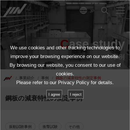
JP
Case study
We use cookies and other tracking technologies to
事例
improve your browsing experience on our website.
By browsing our website, you consent to our use of
cookies.
事業紹介
事例
鋼板の減衰特性の測定事例
Please refer to our
Privacy Policy
for details.
I agree
I reject
鋼板の減衰特性の測定事例
振動試験事例
衝撃試験
その他