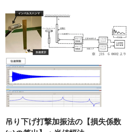
吊り下げ打撃加振法の【損失係数