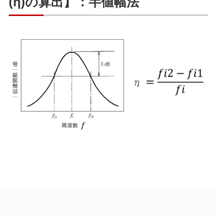
(η)の算出】：半値幅法