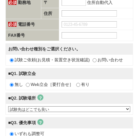
必須
勤務地
〒
住所自動代入
住所
必須
電話番号
FAX番号
お問い合わせ種別をご選択ください。
試験ご依頼(お見積・装置空き状況確認)
お問い合わせ
■Q1. 試験立会
無し
Web立会［要打合せ］
有り
■Q2. 試験場所
？
■Q3. 優先事項
？
いずれも調整可