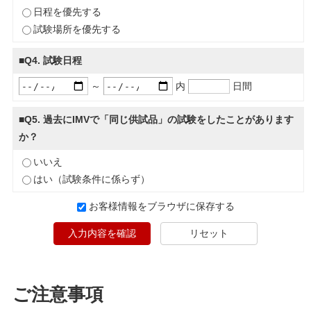
日程を優先する
試験場所を優先する
■Q4. 試験日程
～
内
日間
■Q5. 過去にIMVで「同じ供試品」の試験をしたことがあります
か？
いいえ
はい（試験条件に係らず）
お客様情報をブラウザに保存する
入力内容を確認
リセット
ご注意事項