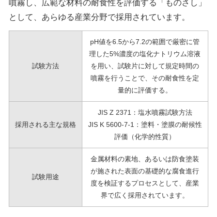
噴霧し、広範な材料の耐食性を評価する「ものさし」
として、あらゆる産業分野で採用されています。
pH値を6.5から7.2の範囲で厳密に管
理した5%濃度の塩化ナトリウム溶液
試験方法
を用い、
試験片に対して規定時間の
噴霧を行うことで、その耐食性を定
量的に評価する。
JIS Z 2371：塩水噴霧試験方法
採用される主な規格
JIS K 5600-7-1：塗料・塗膜の耐候性
評価（化学的性質）
金属材料の素地、あるいは防食塗装
が施された表面の基礎的な腐食進行
試験用途
度を検証するプロセスとして、
産業
界で広く採用されています。