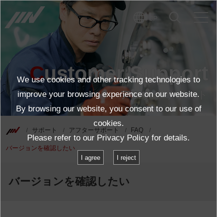
JP
Customer Support
We use cookies and other tracking technologies to
アフターサポート
improve your browsing experience on our website.
By browsing our website, you consent to our use of
cookies.
サポート
アフターサポート
FAQ
Please refer to our
Privacy Policy
for details.
バージョンを確認したい
I agree
I reject
バージョンを確認したい