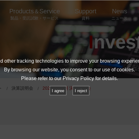
Products
Service
Support
News
＆
製品・受託試験・サービス
資料
ニュース
Inves
 other tracking technologies to improve your browsing experie
By browsing our website, you consent to our use of cookies.
Please refer to our
Privacy Policy
for details.
ト
決算説明会
2023年9月期 決算説明会
I agree
I reject