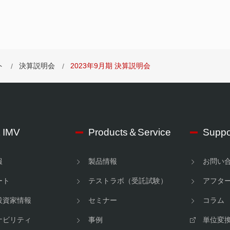
ト
決算説明会
2023年9月期 決算説明会
 IMV
Products＆Service
Suppo
報
製品情報
お問い
ート
テストラボ（受託試験）
アフタ
投資家情報
セミナー
コラム
ナビリティ
事例
単位変