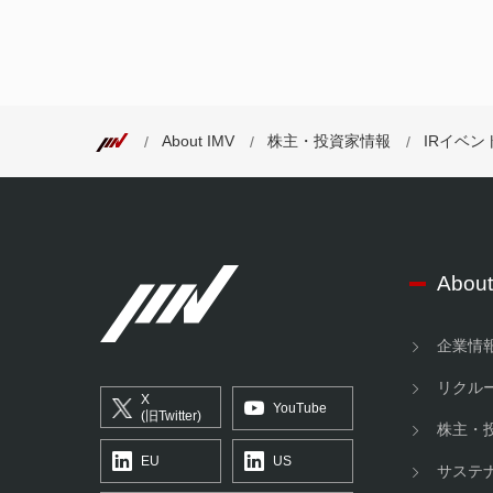
About IMV
株主・投資家情報
IRイベン
About
企業情
リクル
X
YouTube
(旧Twitter)
株主・
EU
US
サステ