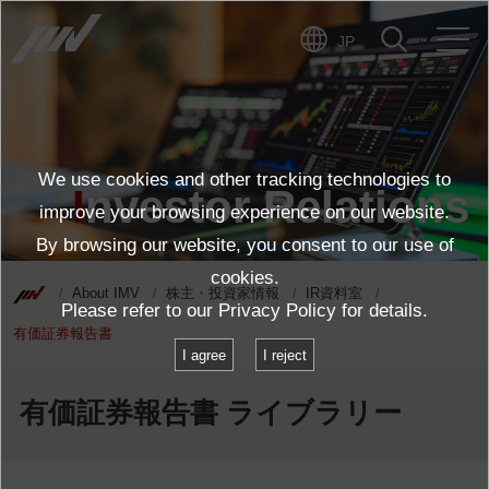
JP
We use cookies and other tracking technologies to
Investor Relations
improve your browsing experience on our website.
By browsing our website, you consent to our use of
cookies.
About IMV
株主・投資家情報
IR資料室
Please refer to our
Privacy Policy
for details.
有価証券報告書
I agree
I reject
有価証券報告書 ライブラリー