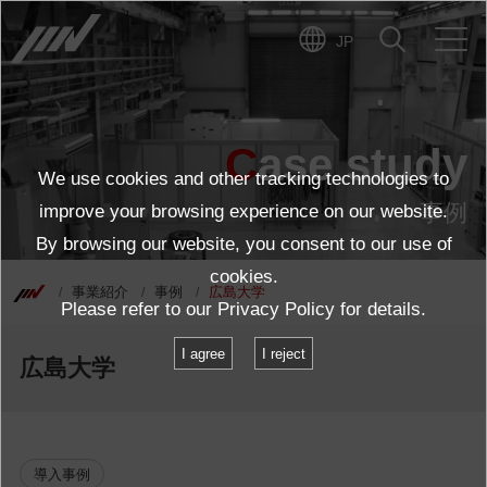
JP
Case study
We use cookies and other tracking technologies to
事例
improve your browsing experience on our website.
By browsing our website, you consent to our use of
cookies.
事業紹介
事例
広島大学
Please refer to our
Privacy Policy
for details.
I agree
I reject
広島大学
導入事例