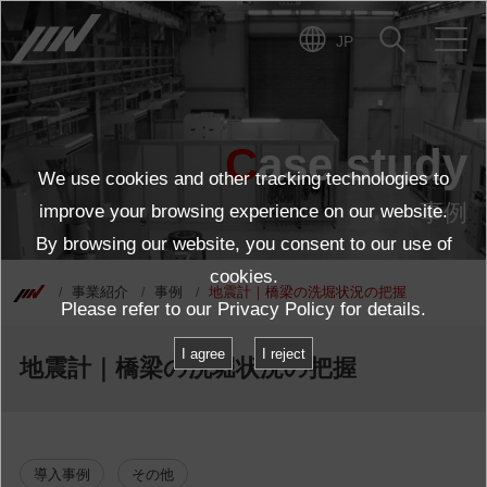
JP
Case study
We use cookies and other tracking technologies to
事例
improve your browsing experience on our website.
By browsing our website, you consent to our use of
cookies.
事業紹介
事例
地震計｜橋梁の洗堀状況の把握
Please refer to our
Privacy Policy
for details.
I agree
I reject
地震計｜橋梁の洗堀状況の把握
導入事例
その他