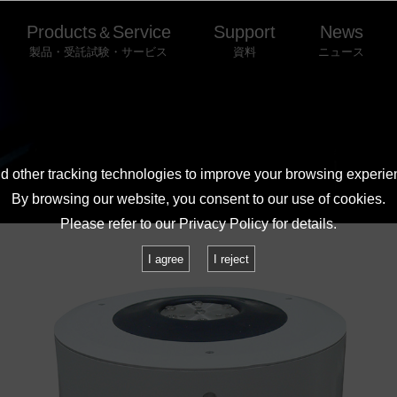
Products
Service
Support
News
＆
製品・受託試験・サービス
資料
ニュース
FAQ
 other tracking technologies to improve your browsing experie
By browsing our website, you consent to our use of cookies.
Please refer to our
Privacy Policy
for details.
I agree
I reject