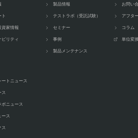
報
製品情報
お問い
ート
テストラボ（受託試験）
アフタ
投資家情報
セミナー
コラム
ナビリティ
事例
単位変
製品メンテナンス
レートニュース
ース
ラボニュース
ュース
クス