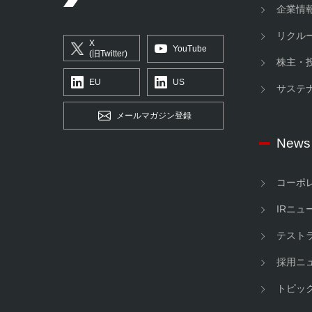
企業情
リクル
X
YouTube
(旧Twitter)
株主・
EU
US
サステ
メールマガジン登録
News
コーポ
IRニュ
テスト
採用ニ
トピッ