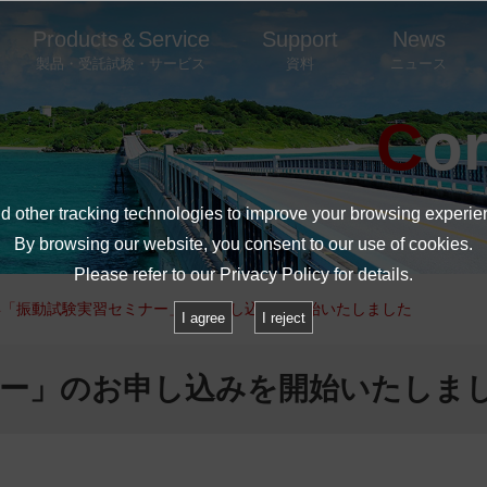
Products
Service
Support
News
＆
製品・受託試験・サービス
資料
ニュース
C
 other tracking technologies to improve your browsing experie
By browsing our website, you consent to our use of cookies.
Please refer to our
Privacy Policy
for details.
6年「振動試験実習セミナー」のお申し込みを開始いたしました
I agree
I reject
ミナー」のお申し込みを開始いたしま