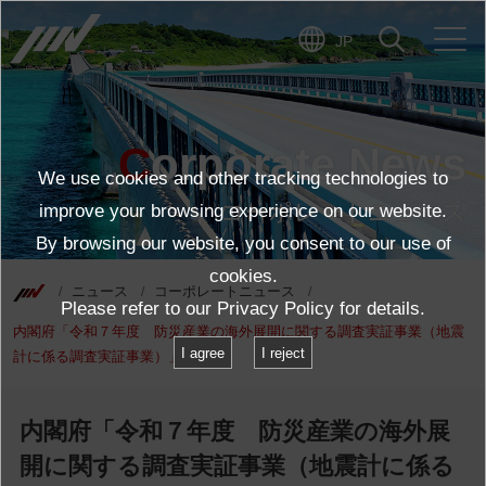
JP
Corporate News
We use cookies and other tracking technologies to
コーポレートニュース
improve your browsing experience on our website.
By browsing our website, you consent to our use of
cookies.
ニュース
コーポレートニュース
Please refer to our
Privacy Policy
for details.
内閣府「令和７年度 防災産業の海外展開に関する調査実証事業（地震
I agree
I reject
計に係る調査実証事業）」を実施
内閣府「令和７年度 防災産業の海外展
開に関する調査実証事業（地震計に係る