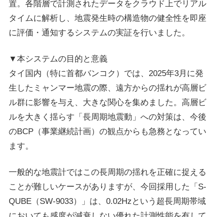
置。各階層で計測されたデータをクラウド上でリアル
タイムに解析し、地震発生時の構造物の健全性を即座
に評価・通知するシステムの実証を行いました。
▼本システムの目的と意義
タイ国内（特に首都バンコク）では、2025年3月に発
生したミャンマー地震の際、遠方からの揺れが高層ビ
ル群に影響を与え、大きな関心を集めました。高層ビ
ルを大きく揺らす「長周期地震動」への対策は、今後
のBCP（事業継続計画）の観点からも急務となってい
ます。
一般的な地震計ではこの長周期の揺れを正確に捉える
ことが難しいケースがありますが、今回採用した「S-
QUBE（SW-9033）」は、0.02Hzという超長周期帯域
においても感度が減衰しない優れた計測性能を有して