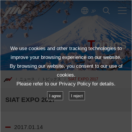
JP
Topics
We use cookies and other tracking technologies to
トピックス
improve your browsing experience on our website.
By browsing our website, you consent to our use of
cookies.
ニュース
トピックス
SIAT EXPO 2017
Please refer to our
Privacy Policy
for details.
I agree
I reject
SIAT EXPO 2017
2017.01.14