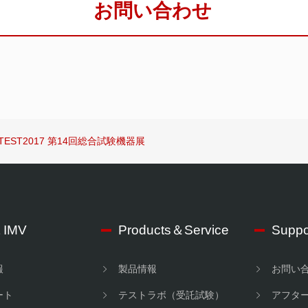
お問い合わせ
EST2017 第14回総合試験機器展
 IMV
Products＆Service
Suppo
報
製品情報
お問い
ート
テストラボ（受託試験）
アフタ