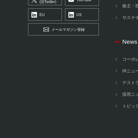
(旧Twitter)
株主・
EU
US
サステ
メールマガジン登録
News
コーポ
IRニュ
テスト
採用ニ
トピッ