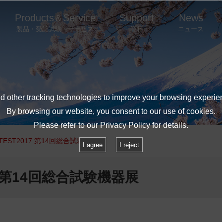
Products
Service
Support
News
＆
製品・受託試験・サービス
資料
ニュース
 other tracking technologies to improve your browsing experie
By browsing our website, you consent to our use of cookies.
Please refer to our
Privacy Policy
for details.
EST2017 第14回総合試験機器展
I agree
I reject
 第14回総合試験機器展