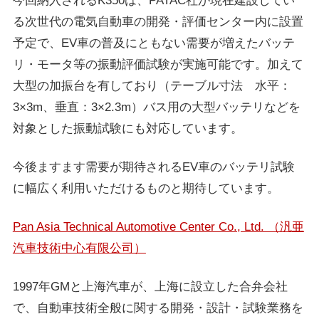
今回納入されるK350は、PATAC社が現在建設してい
る次世代の電気自動車の開発・評価センター内に設置
予定で、EV車の普及にともない需要が増えたバッテ
リ・モータ等の振動評価試験が実施可能です。加えて
大型の加振台を有しており（テーブル寸法 水平：
3×3m、垂直：3×2.3m）バス用の大型バッテリなどを
対象とした振動試験にも対応しています。
今後ますます需要が期待されるEV車のバッテリ試験
に幅広く利用いただけるものと期待しています。
Pan Asia Technical Automotive Center Co., Ltd. （
汎亜
汽車技術中心有限公司）
1997年GMと上海汽車が、上海に設立した合弁会社
で、自動車技術全般に関する開発・設計・試験業務を