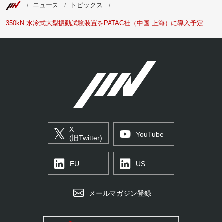
ニュース
トピックス
350kN 水冷式大型振動試験装置をPATAC社（中国 上海）に導入予定
X
YouTube
(旧Twitter)
EU
US
メールマガジン登録