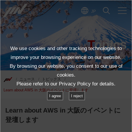
JP
Topics
We use cookies and other tracking technologies to
トピックス
improve your browsing experience on our website.
By browsing our website, you consent to our use of
cookies.
ニュース
トピックス
Please refer to our
Privacy Policy
for details.
Learn about AWS in 大阪のイベントに登壇します
I agree
I reject
Learn about AWS in 大阪のイベントに
登壇します