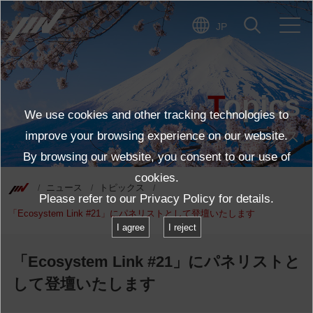
JP
Topics
We use cookies and other tracking technologies to
トピックス
improve your browsing experience on our website.
By browsing our website, you consent to our use of
cookies.
ニュース
トピックス
Please refer to our
Privacy Policy
for details.
「Ecosystem Link #21」にパネリストとして登壇いたします
I agree
I reject
「Ecosystem Link #21」にパネリストと
して登壇いたします