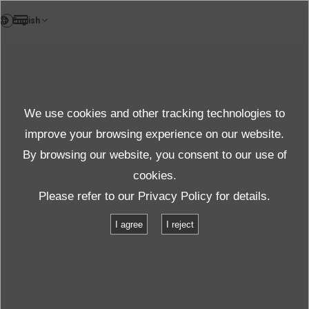
VI
Case study
We use cookies and other tracking technologies to
Case
improve your browsing experience on our website.
By browsing our website, you consent to our use of
cookies.
Sản phẩm & Dịch vụ
Xem minh họa thử nghiệm
Please refer to our
Privacy Policy
for details.
Kiểm tra âm thanh đơn giản của thiết bị gắn trên tên lửa
I agree
I reject
Kiểm tra âm thanh đơn giản của thiết bị
gắn trên tên lửa