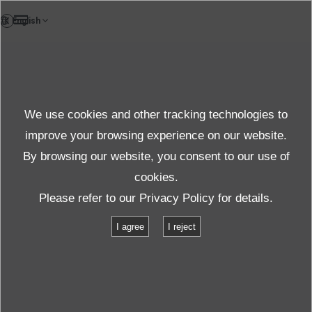
VI
Case study
We use cookies and other tracking technologies to
Case
improve your browsing experience on our website.
By browsing our website, you consent to our use of
cookies.
Sản phẩm & Dịch vụ
Xem minh họa thử nghiệm
Please refer to our
Privacy Policy
for details.
Kiểm tra vận tải 1
I agree
I reject
Kiểm tra vận tải 1