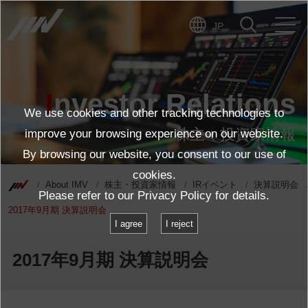
JP
Investor Relations
We use cookies and other tracking technologies to
株主・投資家情報
improve your browsing experience on our website.
By browsing our website, you consent to our use of
cookies.
About IMV
株主・投資家情報
IRイベント
決算説明会
Please refer to our
Privacy Policy
for details.
2017年9月期 決算説明会
I agree
I reject
2017年9月期 決算説明会