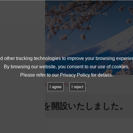
Giới thiệu về IMV
Sản phẩm & Dịch vụ
Ủ
 other tracking technologies to improve your browsing experie
By browsing our website, you consent to our use of cookies.
Please refer to our
Privacy Policy
for details.
NO VIETNAM のホームページを開設いたしました。
I agree
I reject
AM のホームページを開設いたしました。