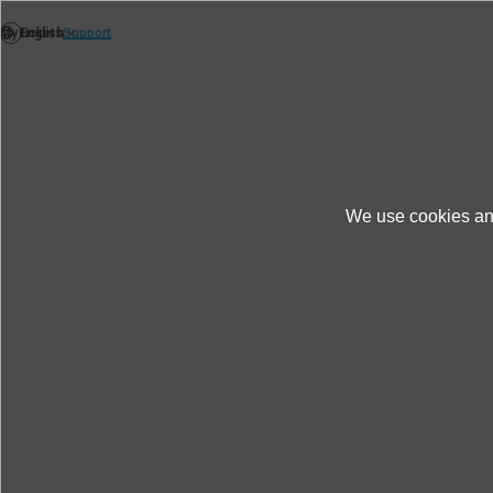
We use cookies and
Tin tức cập nhật
Chủ đề
IMV TECH
IMV TECHNO VIETN