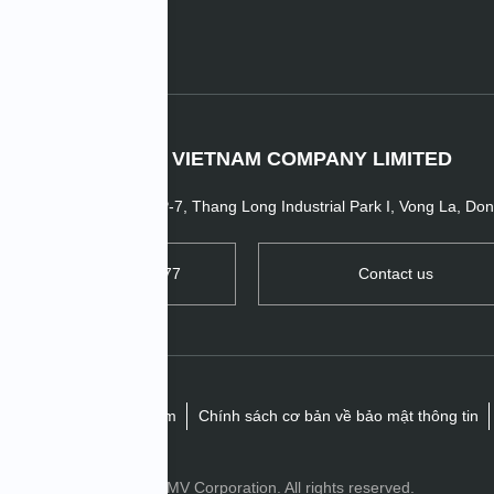
IMV TECHNO VIETNAM COMPANY LIMITED
ent Factory No.2, Plot P-7, Thang Long Industrial Park I, Vong La, Do
TEL: +84 24 3956 0777
Contact us
mật
từ chối trách nhiệm
Chính sách cơ bản về bảo mật thông tin
Copyright© IMV Corporation. All rights reserved.