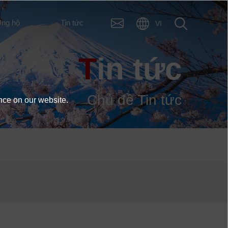
ng hộ
Tin tức
VI
Tin tức
Chủ đề Tin tức
nce on our website.