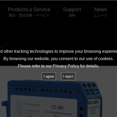
Products
Service
Support
News
＆
製品・受託試験・サービス
資料
ニュース
FAQ
 other tracking technologies to improve your browsing experie
By browsing our website, you consent to our use of cookies.
Please refer to our
Privacy Policy
for details.
I agree
I reject