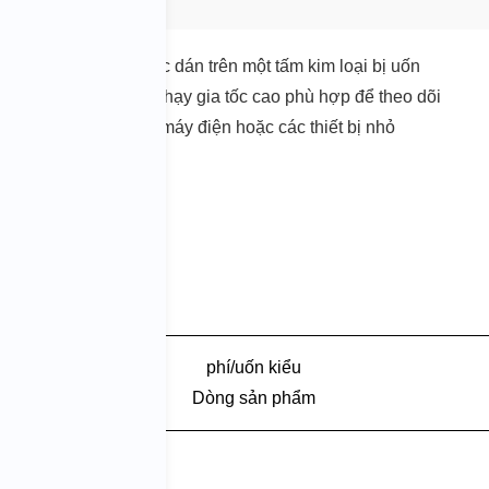
c phần tử áp điện được dán trên một tấm kim loại bị uốn
rọng lượng nhẹ và độ nhạy gia tốc cao phù hợp để theo dõi
hử nghiệm đập, nhà máy điện hoặc các thiết bị nhỏ
ao
phí/uốn kiểu
Dòng sản phẩm