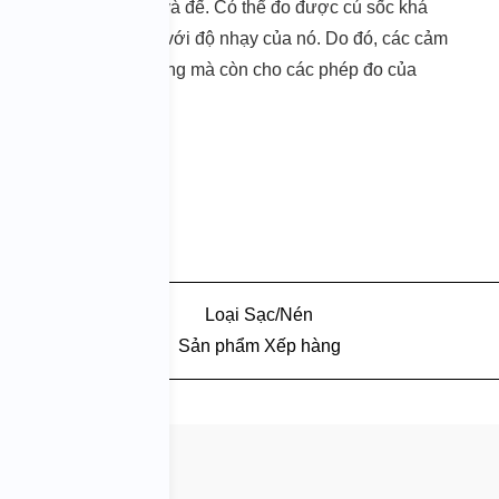
g vít giữa miếng cân và đế. Có thể đo được cú sốc khá
ố cộng hưởng cao đối với độ nhạy của nó. Do đó, các cảm
 ứng dụng thông thường mà còn cho các phép đo của
c đường ống.
rung động gia tốc cao
Loại Sạc/Nén
Sản phẩm Xếp hàng