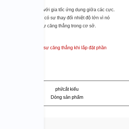
điện có lực cắt tỷ lệ với gia tốc ứng dụng giữa các cực.
 cả trong môi trường có sự thay đổi nhiệt độ lớn vì nó
ít nhạy cảm hơn với sự căng thẳng trong cơ sở.
rung động gia tốc cao
ự xáo trộn gây ra bởi sự căng thẳng khi lắp đặt phần
phí/cắt kiểu
Dòng sản phẩm