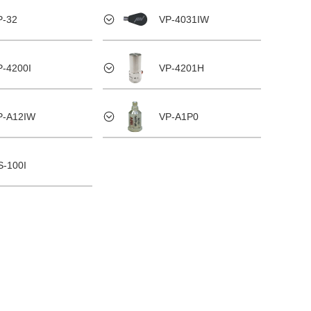
P-32
VP-4031IW
P-4200I
VP-4201H
P-A12IW
VP-A1P0
S-100I