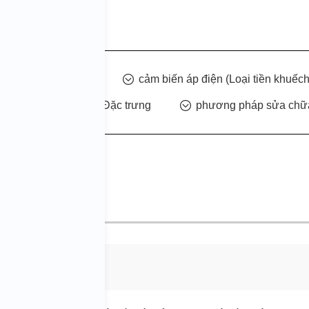
iện (Loại tích điện)
cảm biến áp điện
(Loại tiền khuếch
 ra hai dòng
Đặc trưng
phương pháp sửa chữ
điện)