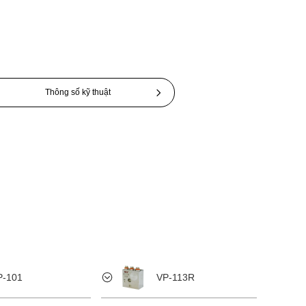
Thông số kỹ thuật
P-101
VP-113R