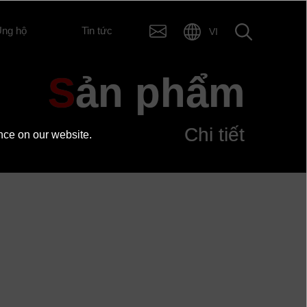
ng hộ
Tin tức
VI
Sản phẩm
Thông số kỹ thuật
Chi tiết
nce on our website.