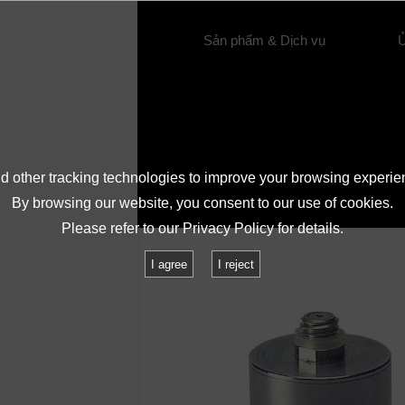
Giới thiệu về IMV
Sản phẩm & Dịch vụ
Ủ
Câu hỏi thường gặp
 other tracking technologies to improve your browsing experie
By browsing our website, you consent to our use of cookies.
Please refer to our
Privacy Policy
for details.
I agree
I reject