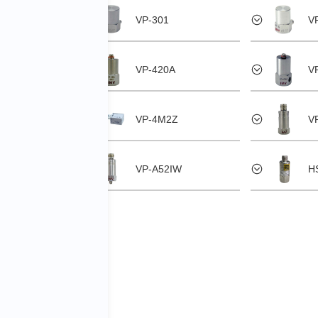
ZR
VP-301
V
1
VP-420A
V
VP-4M2Z
V
1Z
VP-A52IW
H