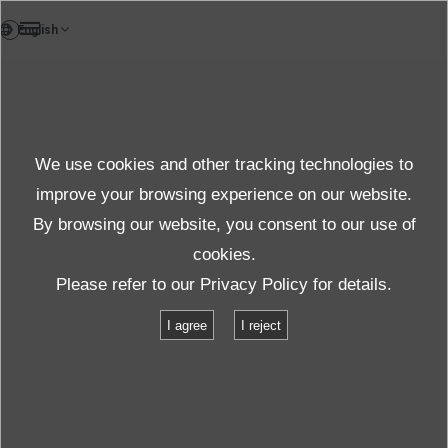
VI
Report
We use cookies and other tracking technologies to
Vibration tips
improve your browsing experience on our website.
By browsing our website, you consent to our use of
cookies.
Ủng hộ
Kiến thức cơ bản về Rung
Please refer to our
Privacy Policy
for details.
Tất cả về Bảo toàn Hệ thống thử nghiệm rung
I agree
I reject
Chương 5Đánh giá rung động
TOP